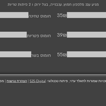
מגיע עם: מלפפון חמוץ, עגבנייה, בצל ירוק ו 2 פיתות טריות
‏35 ‏₪
חומוס טחינה
‏39 ‏₪
חומוס פטריות
‏55 ‏₪
חומוס בשר
כויות שמורות לחאלד עדוי, פיתוח טכנולוגי:
S2S-Digital
|
הצהרת נגישות
| מפ