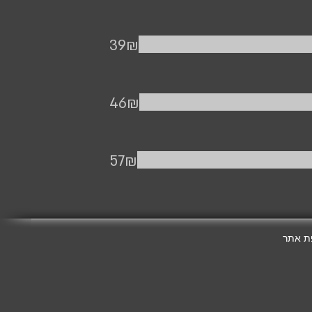
‏39 ‏₪
‏46 ‏₪
‏57 ‏₪
ת אתר