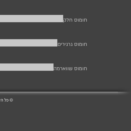
חומוס חלק
חומוס גרגירים
חומוס שווארמה
© כל הז