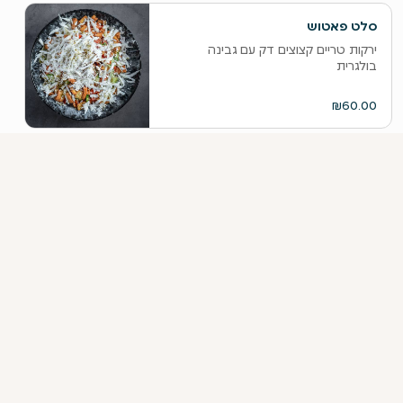
סלט פאטוש
ירקות טריים קצוצים דק עם גבינה
בולגרית
₪60.00
עראייס
בשר בקר מובחר עם שומן כבש בתוך
שני חצאי פיתות. מוגש עם טחינה
₪60.00